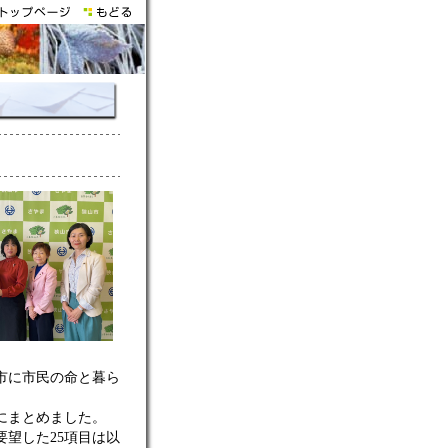
市に市民の命と暮ら
にまとめました。
望した25項目は以