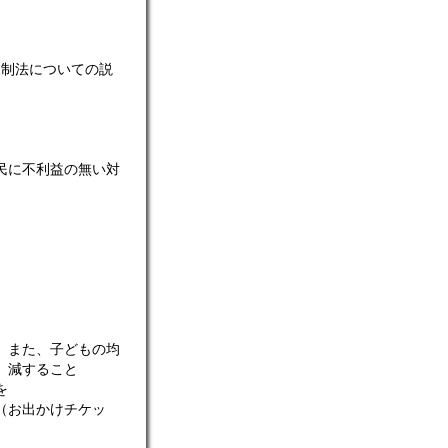
規制法についての説
民に不利益の無い対
。また、子どもの均
軽 減すること
を
（お出かけチケッ