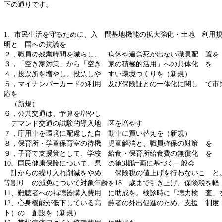
下の通りです。
1、市民生活を守るために、入 間基地機能の拡大強化・土地 利用
明と 国への抗議を
２，職員の残業時間を減らし、 病休や過労死が出ない職員配 置を
３，「空き家対策」から「空き 家の積極的活用」への具体化 を
４，投票所を増やし、投票しや すい環境つくりを（新規）
５，マイナンバーカードの利用 及び保険証との一体化に関し て市
応を
（新規）
６，公共交通は、予算を増やし
デマンド交通の試験的導入地 区を増やす
７，庁用車を環境に配慮した自 動車に買い替えを（新規）
８，保育所・学童保育室の待機 児童解消と、職員確保の対策 を
９，子育て支援策として、学校 給食・保育所給食費の無償化 を
10、国民健康保険について、県 の第3期計画に基づく一般会
計からの繰り入れ削減をやめ、 保険税の値上げを行わないこ と
等割り の減免について対象年齢を18 歳まで引き上げ、保険税を
11、難聴者への補聴器購入費用 に助成を。検診時に「聴力検 査」
12、心身機能が低下している高 齢者の外出促進のため、支援 制度
ト）の 創設を（新規）