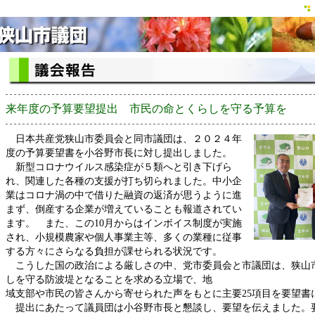
来年度の予算要望提出 市民の命とくらしを守る予算を
日本共産党狭山市委員会と同市議団は、２０２４年
度の予算要望書を小谷野市長に対し提出しました。
新型コロナウイルス感染症が５類へと引き下げら
れ、関連した各種の支援が打ち切られました。中小企
業はコロナ渦の中で借りた融資の返済が思うように進
まず、倒産する企業が増えていることも報道されてい
ます。 また、この10月からはインボイス制度が実施
され、小規模農家や個人事業主等、多くの業種に従事
する方々にさらなる負担が課せられる状況です。
こうした国の政治による厳しさの中、党市委員会と市議団は、狭山
しを守る防波堤となることを求める立場で、地
域支部や市民の皆さんから寄せられた声をもとに主要25項目を要望書
提出にあたって議員団は小谷野市長と懇談し、要望を伝えました。要