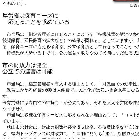
るものです。
広森
厚労省は保育ニーズに
応えることを求めている
市当局は、指定管理者に任せることによって「待機児童の解消や多
後児保育、延長保育の拡大など）の確保が図れる」としていますが、
る、保育ニーズに応える保育を、公立保育所として行なってこなかっ
待機児が大勢いる中では、公の運営を取りやめて民間にゆだねる状
市の財政力は健全
公立での運営は可能
市当局は、指定管理者を導入する理由として、「財政面での効率性
保育にかかる経費の9割は人件費で、民営化では安い賃金水準になる
す。
保育労働には専門性の維持向上が必要であり、それを支える労働条件
なりません。
市当局は多様な保育サービスに応えられない理由として、「コスト
ています。
狭山市の財政は、財政力指数や経常収支比率、公債費比率など自治
と、県内トップクラスの財政力で、全国的に見ても｢健全」な財政状