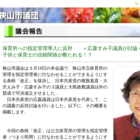
保育所への指定管理導入に反対 ＝広森すみ子議員が討論
子供と保育士の信頼関係が断たれる！？
狭山市議会は３月18日の本会議で、狭山市立保育所の
管理を指定管理者に行なわせることができるようにす
る条例「改正」を採決し、日本共産党の猪股嘉直・大
沢えみ子・広森すみ子の３議員と大島政教議員以外の
賛成で可決成立させました。
日本共産党の広森議員は日本共産党を代表して、こ
の議案の反対討論を行いました。以下に、その概要を
掲載します。
今回の条例「改正」は公立保育所の管理を指定管理
者（つまり民間）に行なわせることができるようにす