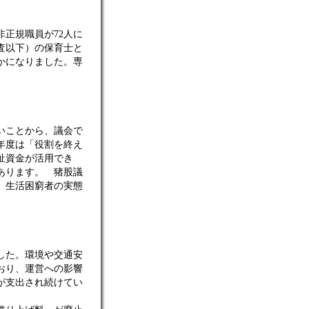
正規職員が72人に
査以下）の保育士と
かになりました。専
いことから、議会で
年度は「役割を終え
祉資金が活用でき
あります。 猪股議
。生活困窮者の実態
した。環境や交通安
おり、運営への影響
が支出され続けてい