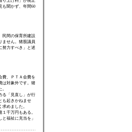
借り上げ料」が廃止
も聞かず、年間60
、民間の保育所建設
りません。猪股議員
に努力すべき」と述
会費、ＰＴＡ会費を
費は対象外です。猪
た。
める「見直し」が行
とも起きかねませ
く求めました。
億１千万円もある。
しと福祉に充当を」