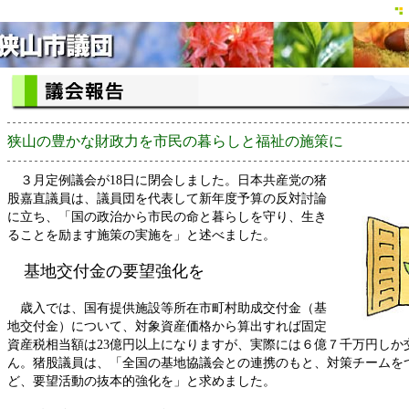
狭山の豊かな財政力を市民の暮らしと福祉の施策に
３月定例議会が18日に閉会しました。日本共産党の猪
股嘉直議員は、議員団を代表して新年度予算の反対討論
に立ち、「国の政治から市民の命と暮らしを守り、生き
ることを励ます施策の実施を」と述べました。
基地交付金の要望強化を
歳入では、国有提供施設等所在市町村助成交付金（基
地交付金）について、対象資産価格から算出すれば固定
資産税相当額は23億円以上になりますが、実際には６億７千万円しか
ん。猪股議員は、「全国の基地協議会との連携のもと、対策チームを
ど、要望活動の抜本的強化を」と求めました。