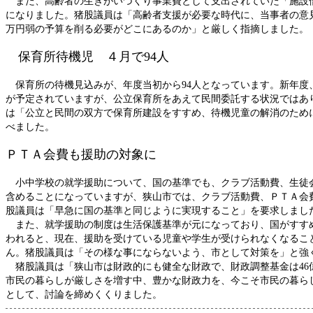
また、高齢者の生きがいづくり事業費として支出されていた「施設
になりました。猪股議員は「高齢者支援が必要な時代に、当事者の意見
万円弱の予算を削る必要がどこにあるのか」と厳しく指摘しました。
保育所待機児 ４月で94人
保育所の待機見込みが、年度当初から94人となっています。新年度
が予定されていますが、公立保育所をあえて民間委託する状況ではあ
は「公立と民間の双方で保育所建設をすすめ、待機児童の解消のため
べました。
ＰＴＡ会費も援助の対象に
小中学校の就学援助について、国の基準でも、クラブ活動費、生徒
含めることになっていますが、狭山市では、クラブ活動費、ＰＴＡ会
股議員は「早急に国の基準と同じように実現すること」を要求しまし
また、就学援助の制度は生活保護基準が元になっており、国がすす
われると、現在、援助を受けている児童や学生が受けられなくなるこ
ん。猪股議員は「その様な事にならないよう、市として対策を」と強
猪股議員は「狭山市は財政的にも健全な財政で、財政調整基金は46
市民の暮らしが厳しさを増す中、豊かな財政力を、今こそ市民の暮ら
として、討論を締めくくりました。