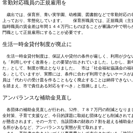
常勤対応職員の正規雇用を
歳出では、保育所、青い実学園、幼稚園、図書館などで常勤対応の非
上っており、常態化しています。 保育所職員では、正規職員（主
臨時職員の賃金差は年間１４４万円にものぼることが審議の中で明ら
門職として正規雇用にすることが必要です。
生活一時金貸付制度が廃止に
生活一時金貸付制度は、保証人や貸付の条件が厳しく、利用が少な
も「利用しやすく改善を」との要望が出されていました。しかし、新
た」として、制度が廃止となりました。 市は「社会福祉協議会の福
る」としていますが、実際には、条件に合わず利用できないケースが
員は「代わりの受け皿を作ることもなく廃止することは納得できない
を踏まえ、市で責任ある対応をすべき」と指摘しました。
アンバランスな補助金見直し
各団体の補助金見直しが行われ、52件、７８７万円の削減となりま
全対策、子育て支援など、今日的課題に取組む団体なども削減されて
が懸念されます。その一方で、当該団体の財政の７割を超える補助金
る所があるなど、アンバランスな実態が見て取れます。