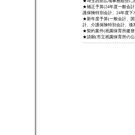
★埼玉西部広域事務組合に関
★補正予算(24年度一般会
護保険特別会計、24年度下
★新年度予算(一般会計、
計、介護保険特別会計、後
★契約案件(祇園保育所建替
★請願(市立祇園保育所の