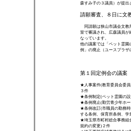
森すみ子の３議員）が提出
請願審査、８日に文
同請願は狭山市議会文教厚
室で審議され、広森議員が
なっています。
他の議案では「ペット霊園
例」の廃止（ユースプラザ
第１回定例会の議案
★人事案件(教育委員会委
３件
★条例制定(ペット霊園の設
★条例廃止(勤労青少年ホー
★条例改訂(市職員の勤務
する条例、保育所条例、学
★埼玉県市町村総合事務組
規約の変更)２件