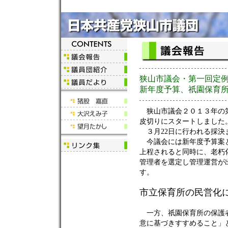
狭山市議会・第一回定
新年度予算、祇園保育
狭山市議会２０１３年の第
皮切りにスタートしました
３月22日に行われる採決
今議会には新年度予算案と
上程されると同時に、老朽
管理者を選定し管理運営が
す。
市立保育所の民営化
一方、祇園保育所の保護者
意に基づきすすめること」